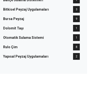
Bahçe Sulama Sistemleri
1
Bitkisel Peyzaj Uygulamaları
3
Bursa Peyzaj
9
Dolomit Taşı
1
Otomatik Sulama Sistemi
1
Rulo Çim
8
Yapısal Peyzaj Uygulamaları
2