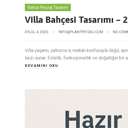
Bahçe Peyzaj Tasarım
Villa Bahçesi Tasarımı – 
EYLÜL 4, 2025
INFO@PLANTPEYZAJ.COM
NO COM
Villa yaşamı, yalnızca iç mekân konforuyla değil, a
tarzı sunar. Estetik, fonksiyonellik ve doğallığın bir a
DEVAMINI OKU