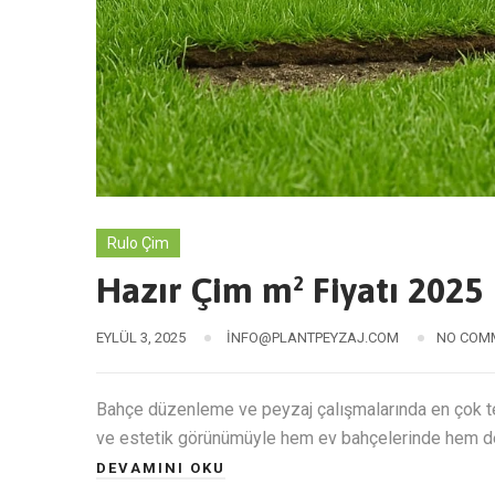
Rulo Çim
Hazır Çim m² Fiyatı 2025
EYLÜL 3, 2025
INFO@PLANTPEYZAJ.COM
NO COM
Bahçe düzenleme ve peyzaj çalışmalarında en çok ter
ve estetik görünümüyle hem ev bahçelerinde hem de 
DEVAMINI OKU