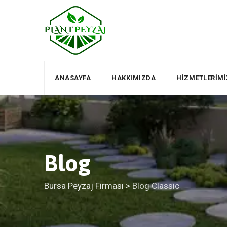
Skip
to
content
ANASAYFA
HAKKIMIZDA
HIZMETLERIMI
Blog
Bursa Peyzaj Firması
>
Blog Classic