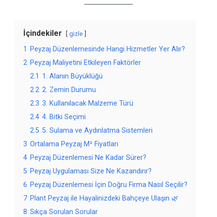
İçindekiler
gizle
1
Peyzaj Düzenlemesinde Hangi Hizmetler Yer Alır?
2
Peyzaj Maliyetini Etkileyen Faktörler
2.1
1. Alanın Büyüklüğü
2.2
2. Zemin Durumu
2.3
3. Kullanılacak Malzeme Türü
2.4
4. Bitki Seçimi
2.5
5. Sulama ve Aydınlatma Sistemleri
3
Ortalama Peyzaj M² Fiyatları
4
Peyzaj Düzenlemesi Ne Kadar Sürer?
5
Peyzaj Uygulaması Size Ne Kazandırır?
6
Peyzaj Düzenlemesi İçin Doğru Firma Nasıl Seçilir?
7
Plant Peyzaj ile Hayalinizdeki Bahçeye Ulaşın 🌿
8
Sıkça Sorulan Sorular