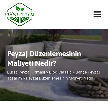
Skip
to
content
Peyzaj Düzenlemesinin
Maliyeti Nedir?
Bursa Peyzaj Firması
>
Blog Classic
>
Bahçe Peyzaj
Tasarım
>
Peyzaj Düzenlemesinin Maliyeti Nedir?