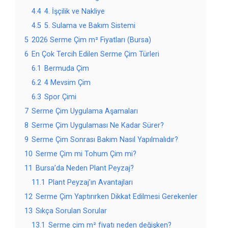
4.4
4. İşçilik ve Nakliye
4.5
5. Sulama ve Bakım Sistemi
5
2026 Serme Çim m² Fiyatları (Bursa)
6
En Çok Tercih Edilen Serme Çim Türleri
6.1
Bermuda Çim
6.2
4 Mevsim Çim
6.3
Spor Çimi
7
Serme Çim Uygulama Aşamaları
8
Serme Çim Uygulaması Ne Kadar Sürer?
9
Serme Çim Sonrası Bakım Nasıl Yapılmalıdır?
10
Serme Çim mi Tohum Çim mi?
11
Bursa’da Neden Plant Peyzaj?
11.1
Plant Peyzaj’ın Avantajları
12
Serme Çim Yaptırırken Dikkat Edilmesi Gerekenler
13
Sıkça Sorulan Sorular
13.1
Serme çim m² fiyatı neden değişken?