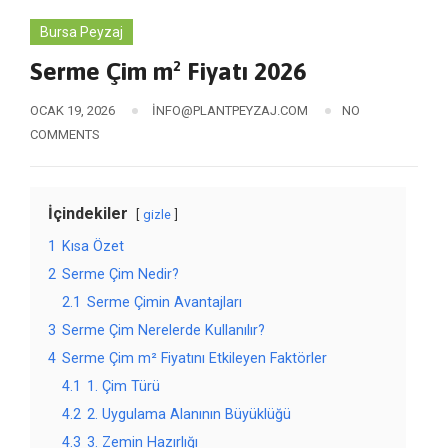
Bursa Peyzaj
Serme Çim m² Fiyatı 2026
OCAK 19, 2026
INFO@PLANTPEYZAJ.COM
NO
COMMENTS
İçindekiler
gizle
1
Kısa Özet
2
Serme Çim Nedir?
2.1
Serme Çimin Avantajları
3
Serme Çim Nerelerde Kullanılır?
4
Serme Çim m² Fiyatını Etkileyen Faktörler
4.1
1. Çim Türü
4.2
2. Uygulama Alanının Büyüklüğü
4.3
3. Zemin Hazırlığı