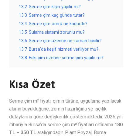
13.2
Serme çim kışın yapılır mı?
13.3
Serme çim kaç günde tutar?
13.4
Serme çim ömrü ne kadardır?
13.5
Sulama sistemi zorunlu mu?
13.6
Serme çim üzerine ne zaman basılır?
13.7
Bursa’da keşif hizmeti veriliyor mu?
13.8
Eski çim üzerine serme çim yapılır mı?
Kısa Özet
Serme çim m² fiyatı; çimin türüne, uygulama yapılacak
alanın büyüklüğüne, zemin hazırlığına ve işçilik
detaylarına göre değişkenlik göstermektedir. 2026 yılı
itibarıyla Bursa’da serme çim m² fiyatları ortalama
180
TL – 350 TL
aralığındadır. Plant Peyzaj, Bursa