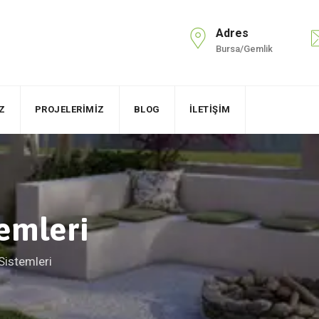
Adres
Bursa/Gemlik
Z
PROJELERIMIZ
BLOG
İLETIŞIM
emleri
Sistemleri