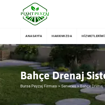
Skip
to
content
ANASAYFA
HAKKIMIZDA
HIZMETLERIMI
Bahçe Drenaj Sist
Bursa Peyzaj Firması
>
Services
>
Bahçe Drenaj 